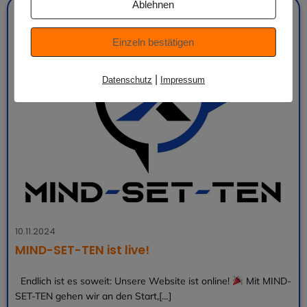
Ablehnen
Einzeln bestätigen
|
Datenschutz
Impressum
10.11.2024
MIND-SET-TEN ist live!
Endlich ist es soweit: Unsere Website ist online!
Mit MIND-
SET-TEN gehen wir an den Start,[…]