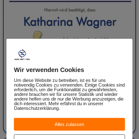
Wir verwenden Cookies
26.01.2025
Um diese Website zu betreiben, ist es für uns
Neu bei MIND-SET-TEN: Life Kinetik® –
notwendig Cookies zu verwenden. Einige Cookies sind
erforderlich, um die Funktionalität zu gewährleisten,
Trainiere Kopf und Körper!
andere brauchen wir für unsere Statistik und wieder
andere helfen uns dir nur die Werbung anzuzeigen, die
dich interessiert. Mehr erfährst du in unserer
Wir freuen uns riesig, euch nicht nur ein neues Angebot
Datenschutzerklärung.
vorstellen zu können, sondern auch einen[…]
Alles zulassen